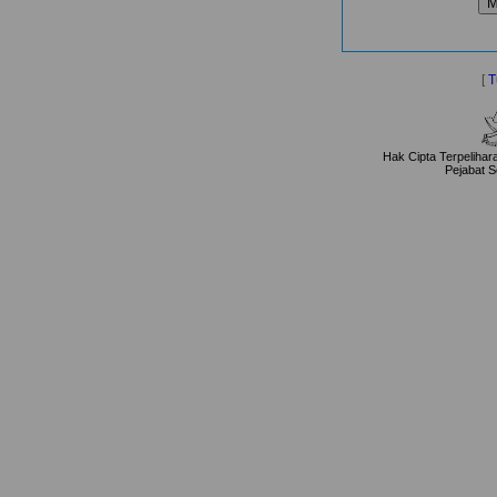
[
T
Hak Cipta Terpeliha
Pejabat S