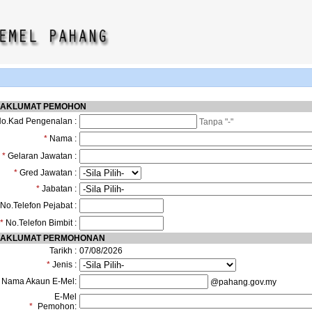
AKLUMAT PEMOHON
o.Kad Pengenalan :
Tanpa "-"
*
Nama :
*
Gelaran Jawatan :
*
Gred Jawatan :
*
Jabatan :
No.Telefon Pejabat :
*
No.Telefon Bimbit :
AKLUMAT PERMOHONAN
Tarikh :
07/08/2026
*
Jenis :
Nama Akaun E-Mel:
@pahang.gov.my
E-Mel
*
Pemohon: